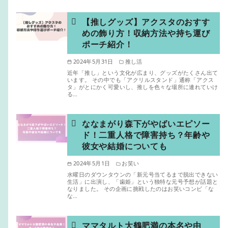
【推しグッズ】アクスタのおすす
めの飾り方！収納方法や持ち運び
ポーチ紹介！
2024年5月31日
推し活
近年「推し」という文化が広まり、グッズがたくさん出て
います。 その中でも「アクリルスタンド」通称「アクス
タ」がとにかく可愛いし、推しを色々な場所に連れていけ
る…
ななまがり森下がやばいエピソー
ド！二重人格で障害持ち？年齢や
彼女や結婚についても
2024年5月1日
お笑い
水曜日のダウンタウンの「新元号当てるまで脱出できない
生活」に出演し、「歯姫」という独特な元号予想が話題と
なりました。 その企画に挑戦したのはお笑いコンビ「な
な…
ママタルト大鶴肥満の本名や由