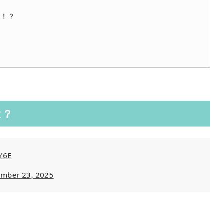
家！？
は？
Y6E
mber 23, 2025