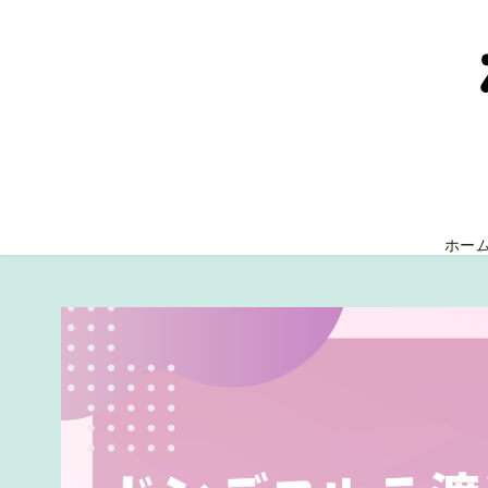
コ
ン
テ
ン
ツ
へ
移
動
ホー