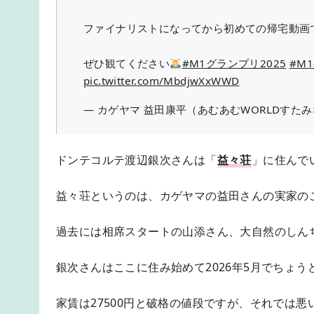
ファイナリストになってから初めての帰宅動画
ぜひ観てください
#M1グランプリ2025
#M1
pic.twitter.com/MbdjwXxWWD
— カゲヤマ 益田康平（あむあむWORLDすたみな）
ドンテコルテ渡辺銀次さんは「
益々荘
」に住んで
益々荘というのは、カゲヤマの益田さんの実家の
過去には相席スタートの山添さん、大自然のしん
銀次さんはここに住み始めて2026年5月でちょう
家賃は27500円と破格の値段ですが、それでは