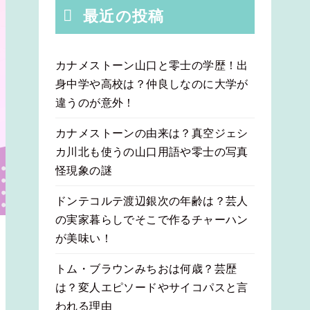
最近の投稿
カナメストーン山口と零士の学歴！出
身中学や高校は？仲良しなのに大学が
違うのが意外！
カナメストーンの由来は？真空ジェシ
カ川北も使うの山口用語や零士の写真
怪現象の謎
ドンテコルテ渡辺銀次の年齢は？芸人
の実家暮らしでそこで作るチャーハン
が美味い！
トム・ブラウンみちおは何歳？芸歴
は？変人エピソードやサイコパスと言
われる理由