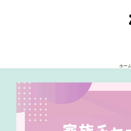
コ
ン
テ
ン
ツ
へ
移
動
ホー