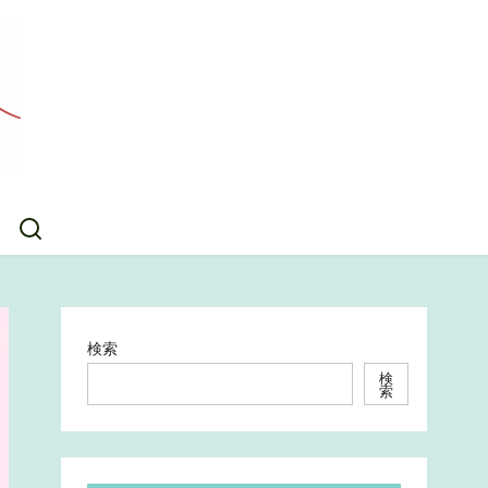
検索
検
索