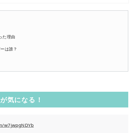
った理由
バーは誰？
歴が気になる！
com/w7jwpgNDYb