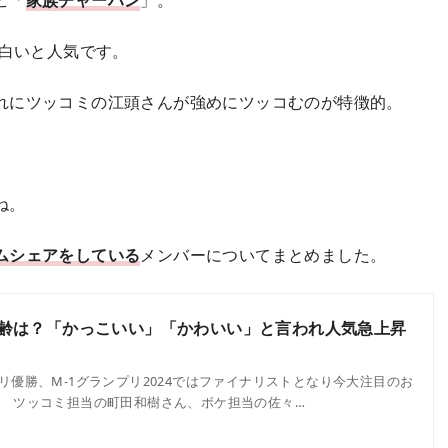
白いと人気です。
れにツッコミの江頭さんが強めにツッコむのが特徴的。
ね。
ムシェアをしている
メンバーについてまとめました。
齢は？「かっこいい」「かわいい」と言われ人気急上昇
リ優勝、M-1グランプリ2024ではファイナリストとなり今大注目のお
。 ツッコミ担当の町田和樹さん、ボケ担当の佐々…