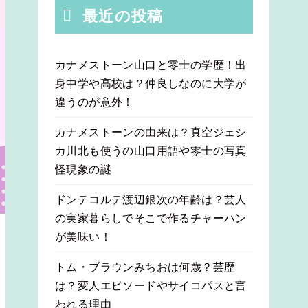
最近の投稿
カナメストーン山口と零士の学歴！出
身中学や高校は？仲良しなのに大学が
違うのが意外！
カナメストーンの由来は？真空ジェシ
カ川北も使うの山口用語や零士の写真
怪現象の謎
ドンテコルテ渡辺銀次の年齢は？芸人
の実家暮らしでそこで作るチャーハン
が美味い！
トム・ブラウンみちおは何歳？芸歴
は？変人エピソードやサイコパスと言
われる理由