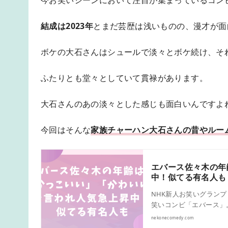
結成は2023年
とまだ芸歴は浅いものの、漫才が面
ボケの大石さんはシュールで淡々とボケ続け、そ
ふたりとも堂々としていて貫禄があります。
大石さんのあの淡々とした感じも面白いんですよ
今回はそんな
家族チャーハン大石さんの昔やルー
エバース佐々木の年
中！似てる有名人も
NHK新人お笑いグランプ
笑いコンビ「エバース」
nekonecomedy.com