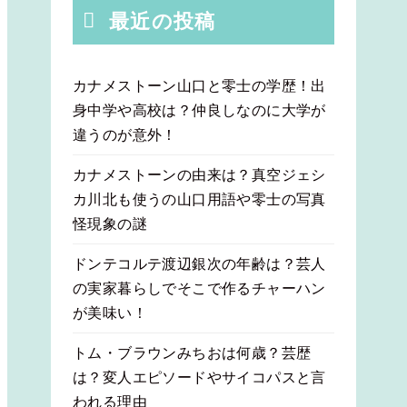
最近の投稿
カナメストーン山口と零士の学歴！出
身中学や高校は？仲良しなのに大学が
違うのが意外！
カナメストーンの由来は？真空ジェシ
カ川北も使うの山口用語や零士の写真
怪現象の謎
ドンテコルテ渡辺銀次の年齢は？芸人
の実家暮らしでそこで作るチャーハン
が美味い！
トム・ブラウンみちおは何歳？芸歴
は？変人エピソードやサイコパスと言
われる理由