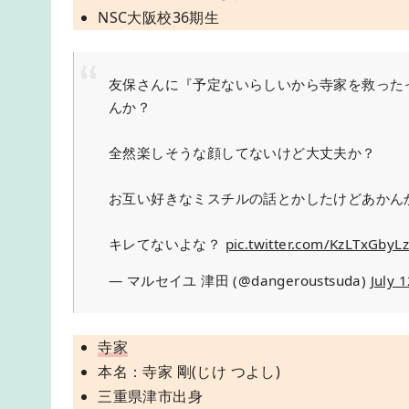
NSC大阪校36期生
友保さんに『予定ないらしいから寺家を救った
んか？
全然楽しそうな顔してないけど大丈夫か？
お互い好きなミスチルの話とかしたけどあかん
キレてないよな？
pic.twitter.com/KzLTxGbyL
— マルセイユ 津田 (@dangeroustsuda)
July 
寺家
本名：寺家 剛(じけ つよし)
三重県津市出身