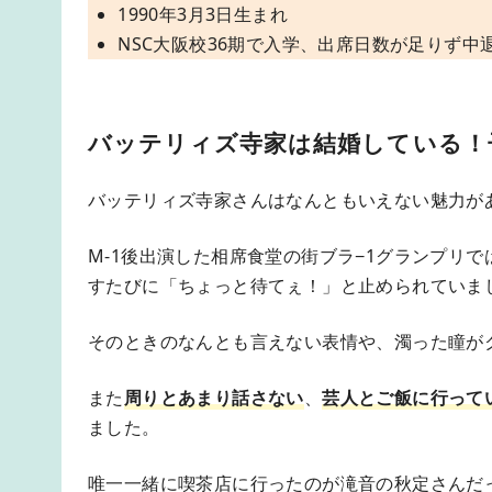
1990年3月3日生まれ
NSC大阪校36期で入学、出席日数が足りず
バッテリィズ寺家は結婚している！
バッテリィズ寺家さんはなんともいえない魅力が
M-1後出演した相席食堂の街ブラ−1グランプリ
すたびに「ちょっと待てぇ！」と止められていま
そのときのなんとも言えない表情や、濁った瞳が
また
周りとあまり話さない
、
芸人とご飯に行って
ました。
唯一一緒に喫茶店に行ったのが滝音の秋定さんだ