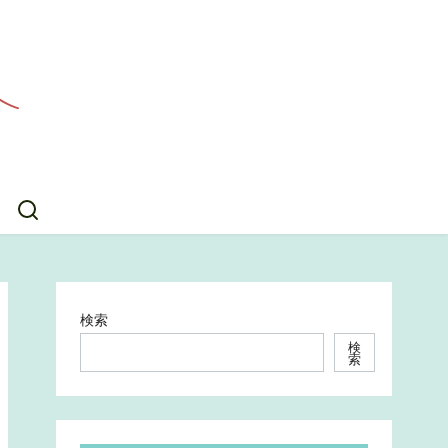
検索
検
索