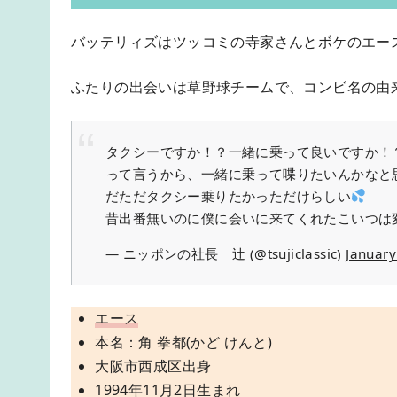
バッテリィズはツッコミの寺家さんとボケのエー
ふたりの出会いは草野球チームで、コンビ名の由
タクシーですか！？一緒に乗って良いですか！
って言うから、一緒に乗って喋りたいんかなと
だただタクシー乗りたかっただけらしい
昔出番無いのに僕に会いに来てくれたこいつは
— ニッポンの社長 辻 (@tsujiclassic)
January
エース
本名：角 拳都(かど けんと)
大阪市西成区出身
1994年11月2日生まれ