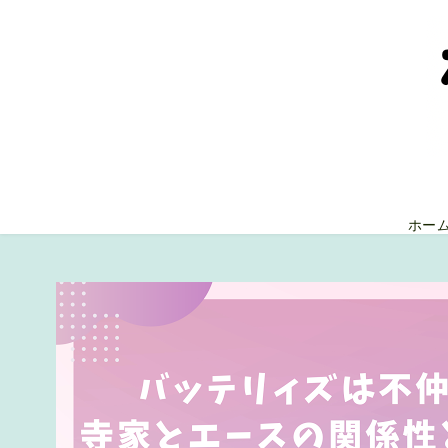
コ
ン
テ
ン
ツ
へ
移
動
ホー